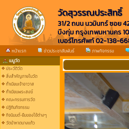
วัดสุวรรณประสิทธิ์
31/2 ถนน นวมินทร์ ซอย 
บึงกุ่ม กรุงเทพมหานคร 1
เบอร์โทรศัพท์ 02-138-
หน้าแรก
ข่าวประชาสัมพันธ์
ภาพกิจกรรม
เมนูวัด
ประวัติวัด
สิ่งสำคัญภายในวัด
ทำเนียบเจ้าอาวาส
ทำเนียบพระสงฆ์
คณะกรรมการวัด
ปฏิทินกิจกรรม
กิจนิมนต์-ยืมของใช้ต่างๆ
วัดป่าหาดนางแก้ว