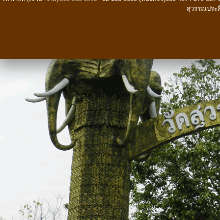
สุวรรณประส