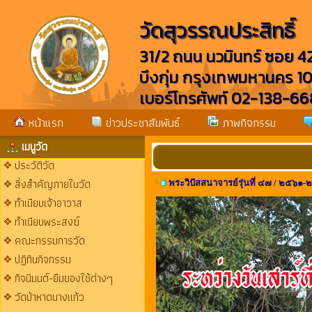
วัดสุวรรณประสิทธิ์
31/2 ถนน นวมินทร์ ซอย 
บึงกุ่ม กรุงเทพมหานคร 1
เบอร์โทรศัพท์ 02-138-
หน้าแรก
ข่าวประชาสัมพันธ์
ภาพกิจกรรม
เมนูวัด
ประวัติวัด
สิ่งสำคัญภายในวัด
พระวิปัสสนาจารย์รุ่นที่ ๔๗ / ๒๕๖๑
ทำเนียบเจ้าอาวาส
ทำเนียบพระสงฆ์
คณะกรรมการวัด
ปฏิทินกิจกรรม
กิจนิมนต์-ยืมของใช้ต่างๆ
วัดป่าหาดนางแก้ว