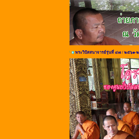
พระวิปัสสนาจารย์รุ่นที่ ๔๗ / ๒๕๖๑