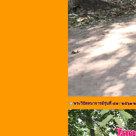
พระวิปัสสนาจารย์รุ่นที่ ๔๗ / ๒๕๖๑