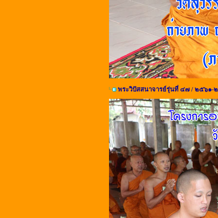
พระวิปัสสนาจารย์รุ่นที่ ๔๗ / ๒๕๖๑