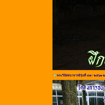
พระวิปัสสนาจารย์รุ่นที่ ๔๗ / ๒๕๖๑