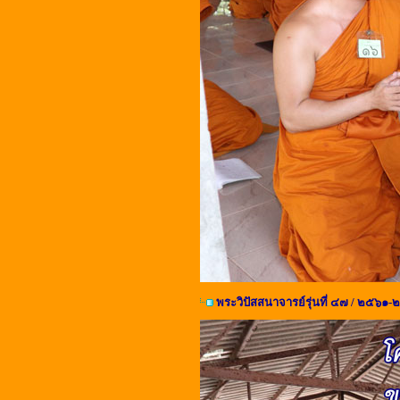
พระวิปัสสนาจารย์รุ่นที่ ๔๗ / ๒๕๖๑