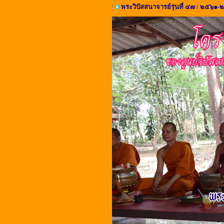
พระวิปัสสนาจารย์รุ่นที่ ๔๗ / ๒๕๖๑