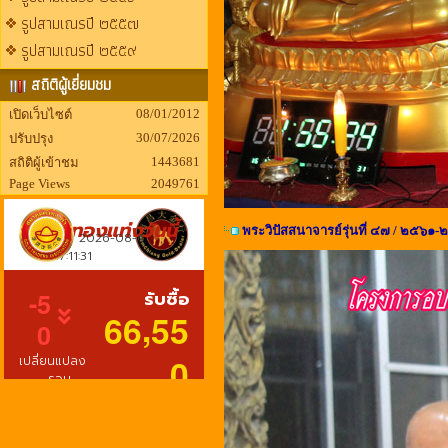
รูปสามเณรปี ๒๕๕๗
รูปสามเณรปี ๒๕๕๙
สถิติผู้เยี่ยมชม
08/01/2012
เปิดเว็บไซต์
30/07/2026
ปรับปรุง
1443681
สถิติผู้เข้าชม
Page Views
2049761
พระวิปัสสนาจารย์รุ่นที่ ๔๗ / ๒๕๖๑