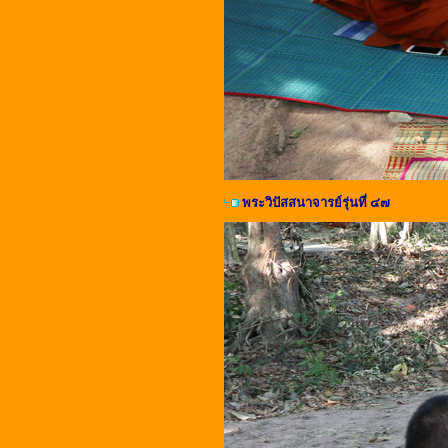
พระวิปัสสนาจารย์รุ่นที่ ๔๗