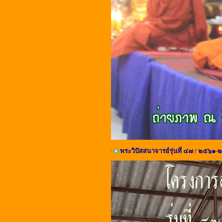
พระวิปัสสนาจารย์รุ่นที่ ๔๗ / ๒๕๖๑