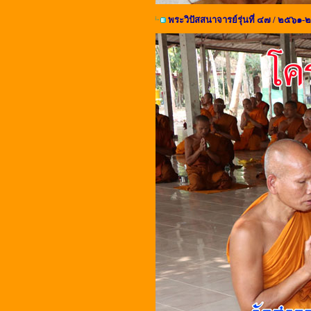
พระวิปัสสนาจารย์รุ่นที่ ๔๗ / ๒๕๖๑