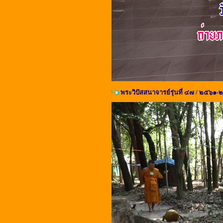
พระวิปัสสนาจารย์รุ่นที่ ๔๗ / ๒๕๖๑