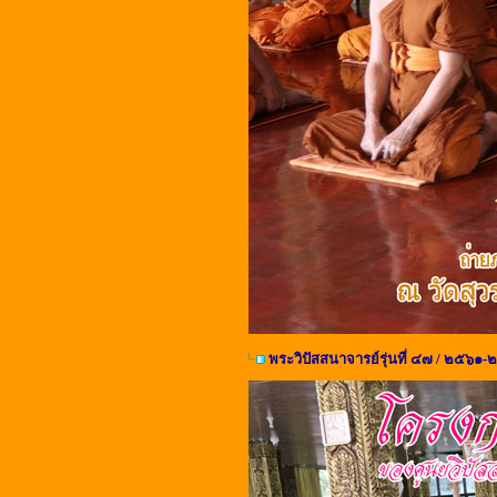
พระวิปัสสนาจารย์รุ่นที่ ๔๗ / ๒๕๖๑