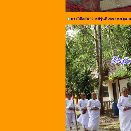
พระวิปัสสนาจารย์รุ่นที่ ๔๗ / ๒๕๖๑