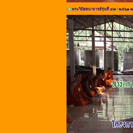
พระวิปัสสนาจารย์รุ่นที่ ๔๗ / ๒๕๖๑