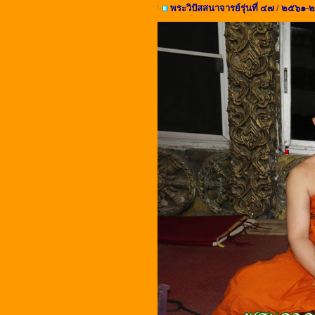
พระวิปัสสนาจารย์รุ่นที่ ๔๗ / ๒๕๖๑