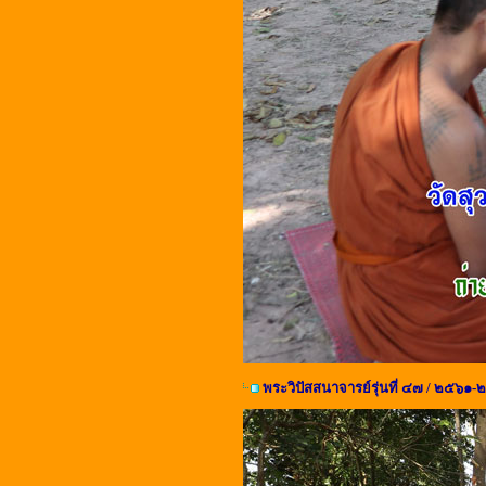
พระวิปัสสนาจารย์รุ่นที่ ๔๗ / ๒๕๖๑