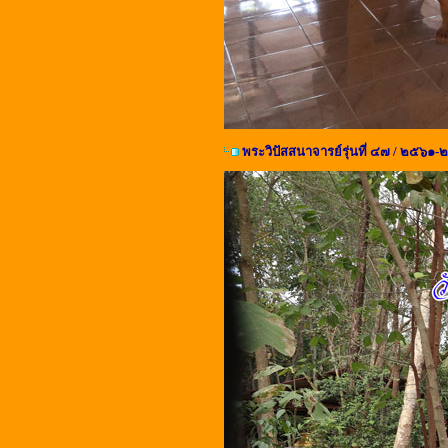
พระวิปัสสนาจารย์รุ่นที่ ๔๗ / ๒๕๖๑