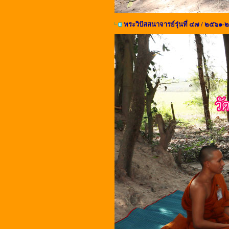
พระวิปัสสนาจารย์รุ่นที่ ๔๗ / ๒๕๖๑