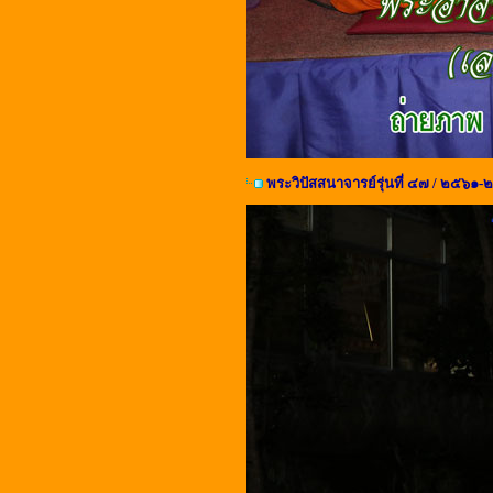
พระวิปัสสนาจารย์รุ่นที่ ๔๗ / ๒๕๖๑