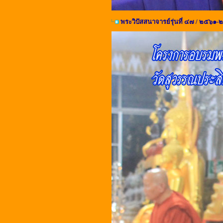
พระวิปัสสนาจารย์รุ่นที่ ๔๗ / ๒๕๖๑