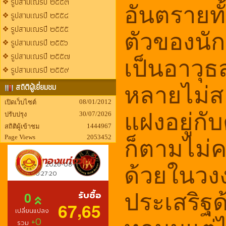
รูปสามเณรปี ๒๕๕๓
อันตราย
รูปสามเณรปี ๒๕๕๔
รูปสามเณรปี ๒๕๕๕
ตัวของนั
รูปสามเณรปี ๒๕๕๖
รูปสามเณรปี ๒๕๕๗
เป็นอาวุธส
รูปสามเณรปี ๒๕๕๙
สถิติผู้เยี่ยมชม
หลายไม่สะ
08/01/2012
เปิดเว็บไซต์
30/07/2026
ปรับปรุง
แฝงอยู่กั
1444967
สถิติผู้เข้าชม
Page Views
2053452
ก็ตามไม่ค
ด้วยในวง
ประเสริฐ