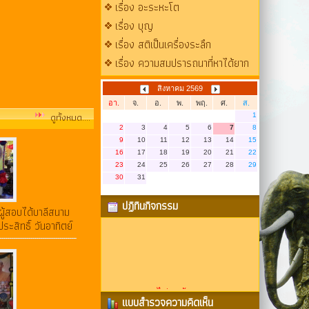
เรื่อง อะระหะโต
เรื่อง บุญ
เรื่อง สติเป็นเครื่องระลึก
เรื่อง ความสมปรารถนาที่หาได้ยาก
สิงหาคม 2569
อา.
จ.
อ.
พ.
พฤ.
ศ.
ส.
ดูทั้งหมด....
1
2
3
4
5
6
7
8
9
10
11
12
13
14
15
16
17
18
19
20
21
22
23
24
25
26
27
28
29
30
31
ปฏิทินกิจกรรม
ู้สอบได้บาลีสนาม
สิทธิ์ วันอาทิตย์
ไม่พบข้อมูล
แบบสำรวจความคิดเห็น