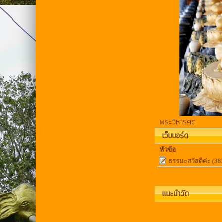
พระวิหารคด
เว็บบอร์ด
หัวข้อ
ธรรมะสวัสดีค่ะ
(38
แนะนำวัด