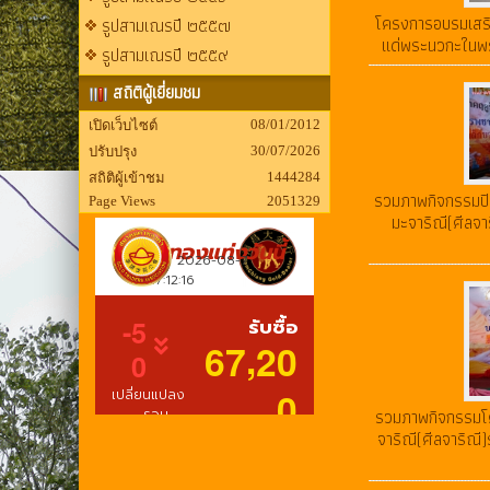
โครงการอบรมเสริ
รูปสามเณรปี ๒๕๕๗
แด่พระนวกะในพร
รูปสามเณรปี ๒๕๕๙
สถิติผู้เยี่ยมชม
08/01/2012
เปิดเว็บไซต์
30/07/2026
ปรับปรุง
1444284
สถิติผู้เข้าชม
รวมภาพกิจกรรมป
Page Views
2051329
มะจาริณี(ศีลจา
รวมภาพกิจกรรมโ
จาริณี(ศีลจาริณี