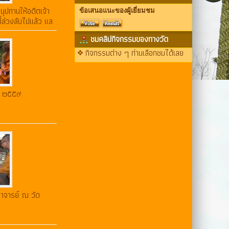
ปทานให้อดีตเจ้า
ข้อเสนอแนะของผู้เยี่ยมชม
ี่ล่วงลับไปแล้ว แล
ชมคลิปกิจกรรมของทางวัด
กิจกรรมต่าง ๆ ท่านเลือกชมได้เลย
์ ๒๕๕๙
าจารย์ ณ วัด