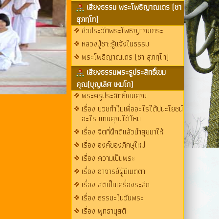
เสียงธรรม พระโพธิญาณเถร (ชา
สุภทฺโท)
ชีวประวัติพระโพธิญาณเถระ
หลวงปู่ชา::รู้แจ้งในธรรม
พระโพธิญาณเถร (ชา สุภทฺโท)
เสียงธรรมพระรูประสิทธิ์เขม
คุณ(บุญเลิศ เหมโก)
พระครูประสิทธิ์เขมคุณ
เรื่อง บวชทำไมเพื่ออะไรได้ปนะโยชน์
อะไร แทนคุณได้ไหม
เรื่อง จิตที่ฝึกดีแล้วนำสุขมาให้
เรื่อง องค์ของภิกษุใหม่
เรื่อง ความเป็นพระ
เรื่อง อาจารย์ผู้มีเมตตา
เรื่อง สติเป็นเครื่องระลึก
เรื่อง ธรรมะในวันพระ
เรื่อง พุทธานุสติ