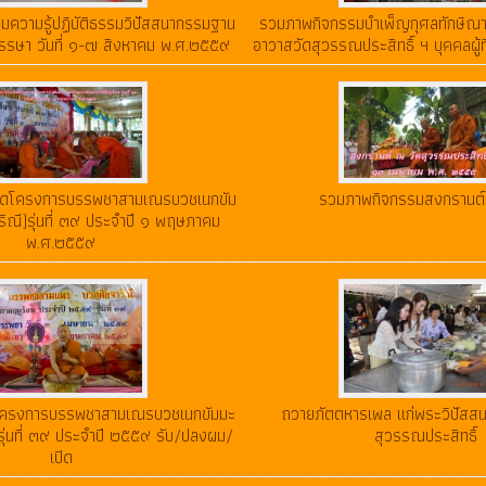
มความรู้ปฏิบัติธรรมวิปัสสนากรรมฐาน
รวมภาพกิจกรรมบำเพ็ญกุศลทักษิณานุ
รษา วันที่ ๑-๗ สิงหาคม พ.ศ.๒๕๕๙
อาวาสวัดสุวรรณประสิทธิ์ ฯ บุคคลผู้ท
ิดโครงการบรรพชาสามเณรบวชเนกขัม
รวมภาพกิจกรรมสงกรานต
ริณี)รุ่นที่ ๓๙ ประจำปี ๑ พฤษภาคม
พ.ศ.๒๕๕๙
ครงการบรรพชาสามเณรบวชเนกขัมมะ
ถวายภัตตหารเพล แก่พระวิปัสสน
)รุ่นที่ ๓๙ ประจำปี ๒๕๕๙ รับ/ปลงผม/
สุวรรณประสิทธิ์
เปิด