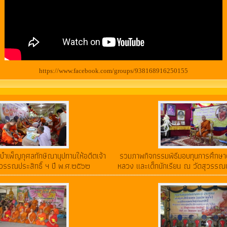
https://www.facebook.com/groups/938168916250155
ำเพ็ญกุศลทักษิณานุปทานให้อดีตเจ้า
รวมภาพกิจกรรมพิธีมอบทุนการศึกษาผ
ุวรรณประสิทธิ์ ฯ ปี พ.ศ.๒๕๖๒
หลวง และเด็กนักเรียน ณ วัดสุวรรณประ