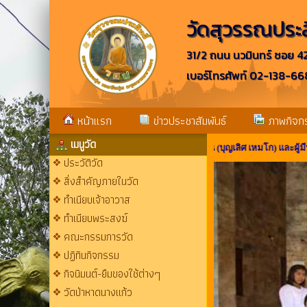
วัดสุวรรณประสิ
31/2 ถนน นวมินทร์ ซอย 4
เบอร์โทรศัพท์ 02-138-
หน้าแรก
ข่าวประชาสัมพันธ์
ภาพกิจก
เมนูวัด
ศลถวายอดีตเจ้าอาวาส พระครูประสิทธิ์เขมคุณ (บุญเลิศ เหมโก) และผู้มีพระคุณต่
ประวัติวัด
สิ่งสำคัญภายในวัด
ทำเนียบเจ้าอาวาส
ทำเนียบพระสงฆ์
คณะกรรมการวัด
ปฏิทินกิจกรรม
กิจนิมนต์-ยืมของใช้ต่างๆ
วัดป่าหาดนางแก้ว