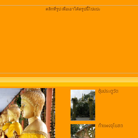
ซุ้มประตูวัด
กำแพงอุโบสถ