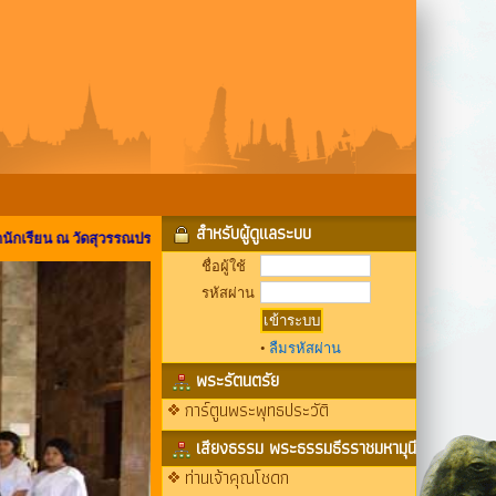
สำหรับผู้ดูแลระบบ
ณ วัดสุวรรณประสิทธิ์ วันอาทิตย์ที่ ๒๙ มิถุนายน พ.ศ.๒๕๖๘ ตามกำลังศรัทธา สอบ
ชื่อผู้ใช้
รหัสผ่าน
•
ลืมรหัสผ่าน
พระรัตนตรัย
การ์ตูนพระพุทธประวัติ
เสียงธรรม พระธรรมธีรราชมหามุนี
ท่านเจ้าคุณโชดก