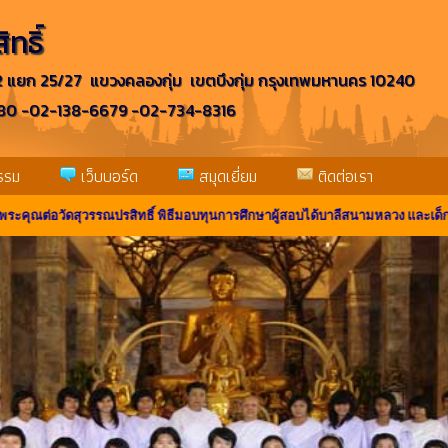
ทธิ์
2 แยก 25/27 แขวงคลองกุ่ม เขตบึงกุ่ม กรุงเทพมหานคร 10240
6680 -02-138-6679 -02-734-8316
รรม
เว็บบอร์ด
สมุดเยี่ยม
ติดต่อเรา
อวัดสุวรรณปรสิทธิ์ พิธีมอบทุนการศึกษาผู้สอบได้บาลีสนามหลวง และเด็กนักเรียน 