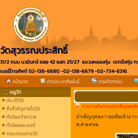
วัดสุวรรณประสิทธิ์
31/2 ถนน นวมินทร์ ซอย 42 แยก 25/27 แขวงคลองกุ่ม เขตบึงกุ่ม 
เบอร์โทรศัพท์ 02-138-6680 -02-138-6679 -02-734-8316
หน้าแรก
ข่าวประชาสัมพันธ์
ภาพกิจกรรม
เมนูวัด
ประวัติวัด
รวมภาพกิจกรรมบำเพ็ญกุศลทัก
สิ่งสำคัญภายในวัด
ทำเนียบเจ้าอาวาส
บำเพ็ญกุศลถวายอดีตเจ้าอาวาส
ทำเนียบพระสงฆ์
พ.ศ ๒๕๖๒
คณะกรรมการวัด